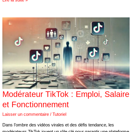
Modérateur
TikTok
:
Emploi,
Salaire
et
Fonctionnement
Modérateur TikTok : Emploi, Salaire
et Fonctionnement
Laisser un commentaire
/
Tutoriel
Dans l’ombre des vidéos virales et des défis tendance, les
modérateurs TikTok jouent un rôle clé pour garantir une plateforme