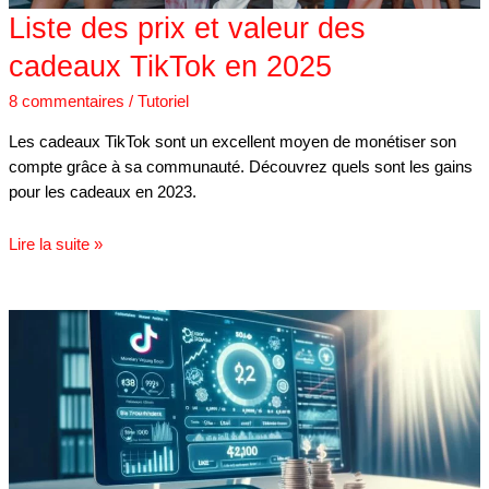
Liste des prix et valeur des
cadeaux TikTok en 2025
8 commentaires
/
Tutoriel
Les cadeaux TikTok sont un excellent moyen de monétiser son
compte grâce à sa communauté. Découvrez quels sont les gains
pour les cadeaux en 2023.
Lire la suite »
Calculatrice
d’argent
TikTok
|
Gratuit
&
En