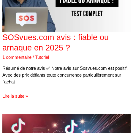
en
2025
?
SOSvues.com avis : fiable ou
arnaque en 2025 ?
1 commentaire
/
Tutoriel
Résumé de notre avis ✅ Notre avis sur Sosvues.com est positif.
Avec des prix défiants toute concurrence particulièrement sur
l’achat
Lire la suite »
Acheter
des
abonnés