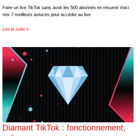
Faire un live TikTok sans avoir les 500 abonnés en résumé Voici
nos 7 meilleurs astuces pour accéder au live
Lire la suite »
Diamant
TikTok
:
fonctionnement,
valeur
et
conversion
Diamant TikTok : fonctionnement,