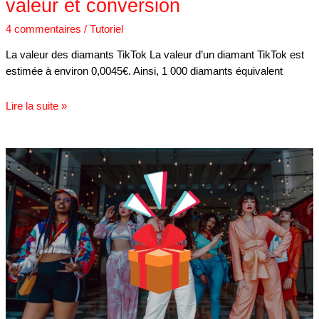
valeur et conversion
4 commentaires
/
Tutoriel
La valeur des diamants TikTok La valeur d’un diamant TikTok est
estimée à environ 0,0045€. Ainsi, 1 000 diamants équivalent
Lire la suite »
Liste
des
prix
et
valeur
des
cadeaux
TikTok
en
2025