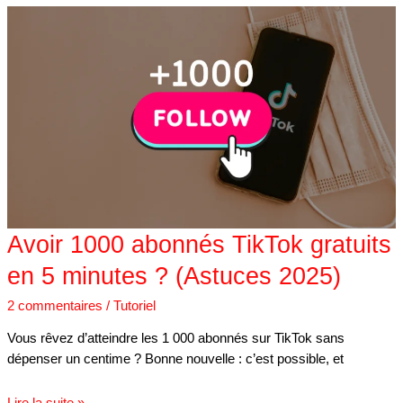
Avoir
1000
abonnés
TikTok
gratuits
en
5
minutes
?
(Astuces
2025)
Avoir 1000 abonnés TikTok gratuits
en 5 minutes ? (Astuces 2025)
2 commentaires
/
Tutoriel
Vous rêvez d’atteindre les 1 000 abonnés sur TikTok sans
dépenser un centime ? Bonne nouvelle : c’est possible, et
Lire la suite »