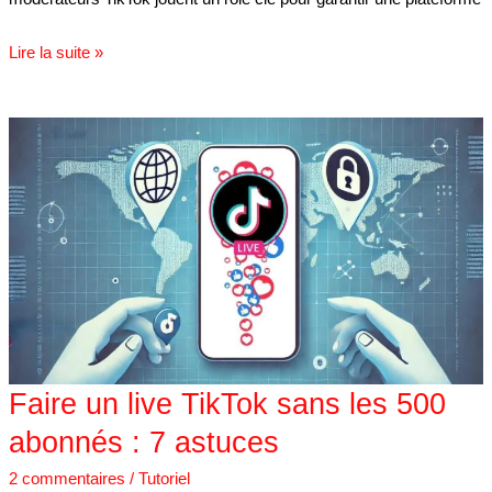
Lire la suite »
Faire
un
live
TikTok
sans
les
500
abonnés
:
7
astuces
Faire un live TikTok sans les 500
abonnés : 7 astuces
2 commentaires
/
Tutoriel