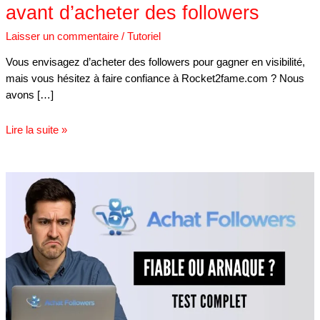
avant d’acheter des followers
Laisser un commentaire
/
Tutoriel
Vous envisagez d’acheter des followers pour gagner en visibilité,
mais vous hésitez à faire confiance à Rocket2fame.com ? Nous
avons […]
Lire la suite »
Achat-
followers.com
avis
:
à
lire
avant
d’acheter
des