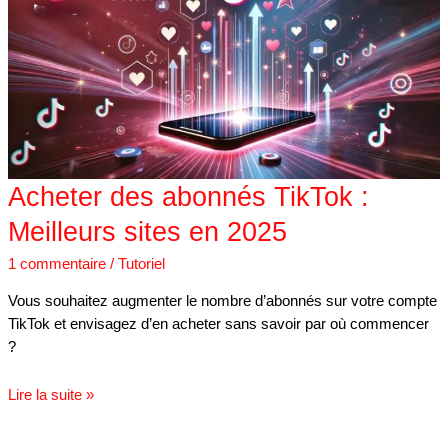
TikTok
:
Meilleurs
sites
en
2025
Acheter des abonnés TikTok :
Meilleurs sites en 2025
1 commentaire
/
Tutoriel
Vous souhaitez augmenter le nombre d’abonnés sur votre compte
TikTok et envisagez d’en acheter sans savoir par où commencer
?
Lire la suite »