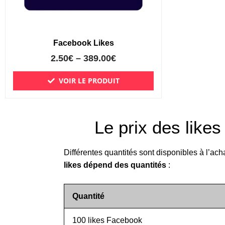
sur
la
page
Facebook Likes
du
2.50
€
–
produit
389.00
€
VOIR LE PRODUIT
Le prix des like
Différentes quantités sont disponibles à l’acha
likes dépend des quantités
:
Quantité
100 likes Facebook