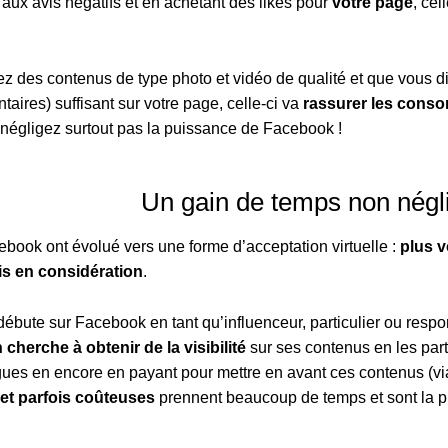
aux avis négatifs et en achetant des likes pour
votre page
, cel
ez des contenus de type photo et vidéo de qualité et que vous d
aires) suffisant sur votre page, celle-ci va
rassurer les cons
 négligez surtout pas la puissance de Facebook !
Un gain de temps non négl
ebook ont évolué vers une forme d’acceptation virtuelle :
plus v
is en considération
.
débute sur Facebook en tant qu’influenceur, particulier ou res
 cherche à obtenir de la visibilité
sur ses contenus en les pa
gues en encore en payant pour mettre en avant ces contenus (vi
 et parfois coûteuses
prennent beaucoup de temps et sont la pl