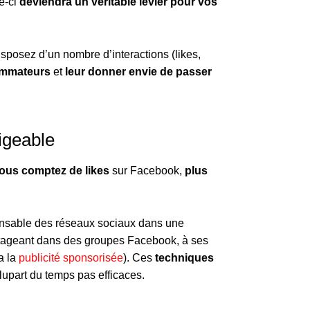
le-ci
deviendra un véritable levier pour vos
isposez d’un nombre d’interactions (likes,
ommateurs
et
leur donner envie de passer
igeable
ous comptez de likes
sur Facebook,
plus
ponsable des réseaux sociaux dans une
rtageant dans des groupes Facebook, à ses
a la
publicité sponsorisée
). Ces
techniques
upart du temps pas efficaces.