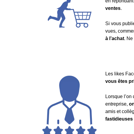
en répondant 
ventes
.
Si vous publi
vues, comment
à l’achat
. Ne
Les likes Fac
vous êtes pr
Lorsque l’on 
entreprise,
on
amis et collè
fastidieuses