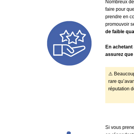
Nombreux de 
faire pour que
prendre en co
promouvoir se
de faible qua
En achetant 
assurez que 
⚠️ Beaucoup 
rare qu’avan
réputation d
Si vous pren