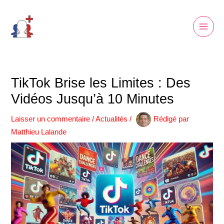
Aller
Marketing
Fonctionnel
Statistiques
Preferences
Main
au
Men
contenu
TikTok Brise les Limites : Des
Vidéos Jusqu’à 10 Minutes
Laisser un commentaire
/
Actualités
/
Rédigé par
Matthieu Lalande