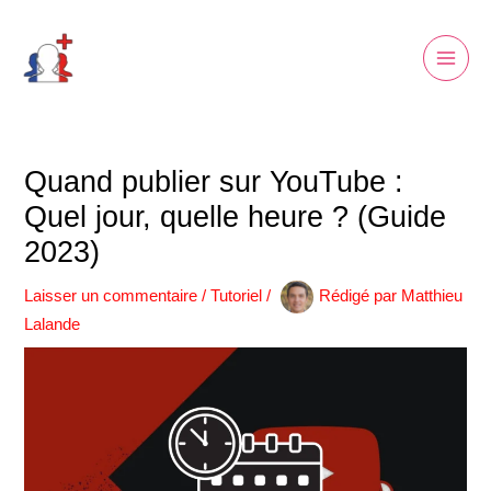
Aller
Main
au
Men
contenu
Quand publier sur YouTube :
Quel jour, quelle heure ? (Guide
2023)
Laisser un commentaire
/
Tutoriel
/
Rédigé par
Matthieu
Lalande