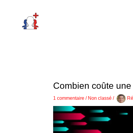
Aller
Marketing
Statistiques
Fonctionnel
Preferences
au
contenu
Combien coûte une r
1 commentaire
/
Non classé
/
Ré