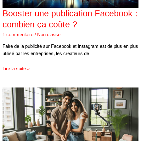
Booster une publication Facebook :
combien ça coûte ?
1 commentaire
/
Non classé
Faire de la publicité sur Facebook et Instagram est de plus en plus
utilisé par les entreprises, les créateurs de
Lire la suite »
Les
10
meilleurs
hashtags
amour
pour
TikTok