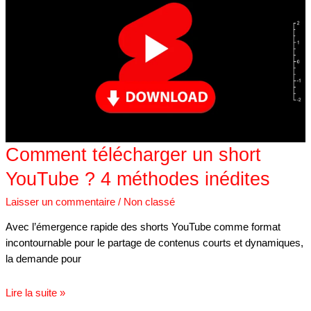
un
short
YouTube
?
4
méthodes
inédites
Comment télécharger un short
YouTube ? 4 méthodes inédites
Laisser un commentaire
/
Non classé
Avec l’émergence rapide des shorts YouTube comme format
incontournable pour le partage de contenus courts et dynamiques,
la demande pour
Lire la suite »