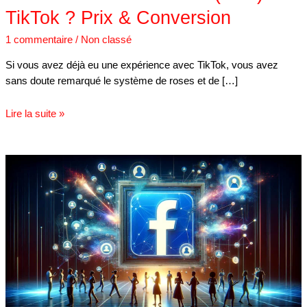
TikTok ? Prix & Conversion
1 commentaire
/
Non classé
Si vous avez déjà eu une expérience avec TikTok, vous avez
sans doute remarqué le système de roses et de […]
Lire la suite »
Booster
une
publication
Facebook
:
combien
ça
coûte
?