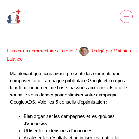
Aller
Marketing
Fonctionnel
Statistiques
Preferences
Main
au
Men
contenu
Laisser un commentaire
/
Tutoriel
/
Rédigé par
Matthieu
Lalande
Maintenant que nous avons présenté les éléments qui
composent une campagne publicitaire Google et compris
leur fonctionnement de base, passons aux conseils que je
souhaite vous donner pour optimiser votre campagne
Google ADS. Voici les 5 conseils d’optimisation :
Bien organiser les campagnes et les groupes
d’annonces
Utiliser les extensions d’annonces
Analyser les résultats et optimiser les mots-clés